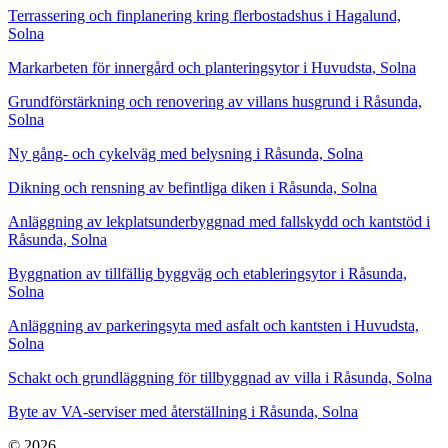
Terrassering och finplanering kring flerbostadshus i Hagalund,
Solna
Markarbeten för innergård och planteringsytor i Huvudsta, Solna
Grundförstärkning och renovering av villans husgrund i Råsunda,
Solna
Ny gång- och cykelväg med belysning i Råsunda, Solna
Dikning och rensning av befintliga diken i Råsunda, Solna
Anläggning av lekplatsunderbyggnad med fallskydd och kantstöd i
Råsunda, Solna
Byggnation av tillfällig byggväg och etableringsytor i Råsunda,
Solna
Anläggning av parkeringsyta med asfalt och kantsten i Huvudsta,
Solna
Schakt och grundläggning för tillbyggnad av villa i Råsunda, Solna
Byte av VA-serviser med återställning i Råsunda, Solna
© 2026