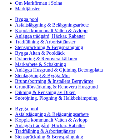
Om Markfirman i Solna
Marktjänster
Bygga pool
Asfaltsläggning & Beläggningsarbete
Koppla kommunalt Vatten & Avlopp
Anlägga trädgård, Häckar, Rabatter
Trädfällning & Arboristtjänster
Stenspräckning & Bergsprängning
Bygga Altan & Pooldäck
Dränering & Renovera källaren
Markarbete & Schaktning
Anlägga Husgrund & Gjutning Betongplatta
Stenläggning & Bygga Mur
Brunnsborrning & Installera Bergvärme
Grundförstärkning & Renovera Husgrund
Dikning & Rensning av Diken
Snöröjning, Plogning & Halkbekämpning
Bygga pool
Asfaltsläggning & Beläggningsarbete
Koppla kommunalt Vatten & Avlopp
Anlägga trädgård, Häckar, Rabatter
Trädfällning & Arboristtjänster
Stenspräckning & Bergsprängning