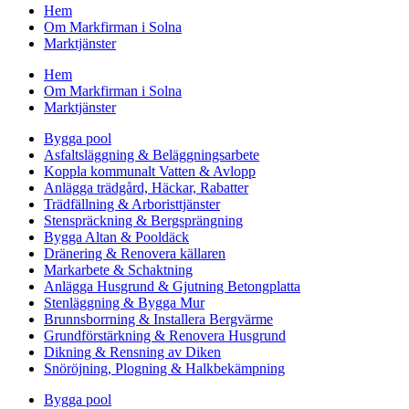
Hem
Om Markfirman i Solna
Marktjänster
Hem
Om Markfirman i Solna
Marktjänster
Bygga pool
Asfaltsläggning & Beläggningsarbete
Koppla kommunalt Vatten & Avlopp
Anlägga trädgård, Häckar, Rabatter
Trädfällning & Arboristtjänster
Stenspräckning & Bergsprängning
Bygga Altan & Pooldäck
Dränering & Renovera källaren
Markarbete & Schaktning
Anlägga Husgrund & Gjutning Betongplatta
Stenläggning & Bygga Mur
Brunnsborrning & Installera Bergvärme
Grundförstärkning & Renovera Husgrund
Dikning & Rensning av Diken
Snöröjning, Plogning & Halkbekämpning
Bygga pool