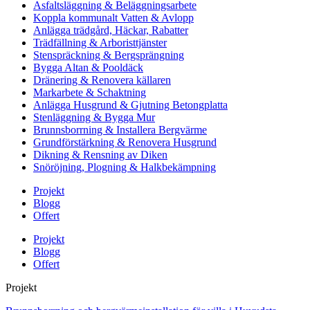
Asfaltsläggning & Beläggningsarbete
Koppla kommunalt Vatten & Avlopp
Anlägga trädgård, Häckar, Rabatter
Trädfällning & Arboristtjänster
Stenspräckning & Bergsprängning
Bygga Altan & Pooldäck
Dränering & Renovera källaren
Markarbete & Schaktning
Anlägga Husgrund & Gjutning Betongplatta
Stenläggning & Bygga Mur
Brunnsborrning & Installera Bergvärme
Grundförstärkning & Renovera Husgrund
Dikning & Rensning av Diken
Snöröjning, Plogning & Halkbekämpning
Projekt
Blogg
Offert
Projekt
Blogg
Offert
Projekt