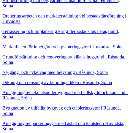
Brunnsborrning och bergvärmeinstallation för villa i Huvudsta,
Solna
Dräneringsarbeten och markåterställning vid bostadsrättsförening i
Huvudsta
Terrassering och finplanering kring flerbostadshus i Hagalund,
Solna
Markarbeten för innergård och planteringsytor i Huvudsta, Solna
Grundförstärkning och renovering av villans husgrund i Råsunda,
Solna
Ny gång- och cykelväg med belysning i Råsunda, Solna
Dikning och rensning av befintliga diken i Råsunda, Solna
Anläggning av lekplatsunderbyggnad med fallskydd och kantstöd i
Råsunda, Solna
Byggnation av tillfällig byggväg och etableringsytor i Råsunda,
Solna
Anläggning av parkeringsyta med asfalt och kantsten i Huvudsta,
Solna