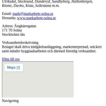
Ulriksdal, Stocksund, Danderyd, Sundbyberg, Hallonbergen,
Rissne, Duvbo, Kista, Sollentuna m.m.
Email:
mark@markarbete-solna.se
Hemsida:
www.markarbete-solna.se
Adress: Ängkärrsgatan
171 70 Solna
Stockholms län
Verksamhetsbeskrivning
Bolaget skall driva trädgårdsanläggning, markentreprenad, snickeri
samt mindre byggnadsarbeten och därmed förenlig verksamhet.
Hitta till oss
Navigering