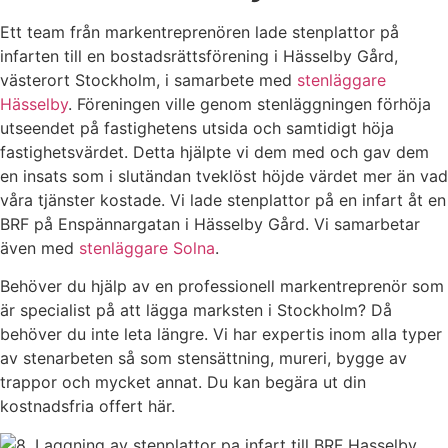
Ett team från markentreprenören lade stenplattor på
infarten till en bostadsrättsförening i Hässelby Gård,
västerort Stockholm, i samarbete med
stenläggare
Hässelby
. Föreningen ville genom stenläggningen förhöja
utseendet på fastighetens utsida och samtidigt höja
fastighetsvärdet. Detta hjälpte vi dem med och gav dem
en insats som i slutändan tveklöst höjde värdet mer än vad
våra tjänster kostade. Vi lade stenplattor på en infart åt en
BRF på Enspännargatan i Hässelby Gård. Vi samarbetar
även med
stenläggare Solna
.
Behöver du hjälp av en professionell markentreprenör som
är specialist på att lägga marksten i Stockholm? Då
behöver du inte leta längre. Vi har expertis inom alla typer
av stenarbeten så som stensättning, mureri, bygge av
trappor och mycket annat. Du kan begära ut din
kostnadsfria offert här.